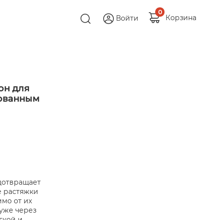
0
Корзина
Войти
он для
рованным
дотвращает
е растяжки
мо от их
уже через
гкой и