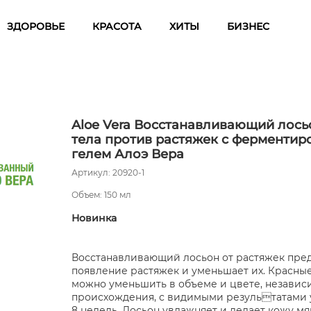
ЗДОРОВЬЕ
КРАСОТА
ХИТЫ
БИЗНЕС
Aloe Vera Восстанавливающий лось
тела против растяжек с ферменти
гелем Алоэ Вера
Артикул: 20920-1
Объем: 150 мл
Новинка
Восстанавливающий лосьон от растяжек пре
появление растяжек и уменьшает их. Красны
можно уменьшить в объеме и цвете, независи
происхождения, с видимыми результатами 
8 недель. Лосьон увлажняет и делает кожу мя