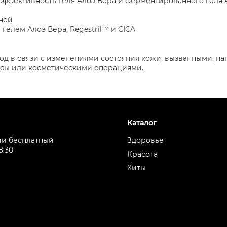
 эффективность геля Алоэ Вера и ферментированного геля 
чной
 гелем Алоэ Вера, Regestril™ и CICA
од в связи с изменениями состояния кожи, вызванными, на
сы или косметическими операциями.
Каталог
ии бесплатный
Здоровье
8:30
Красота
Хиты