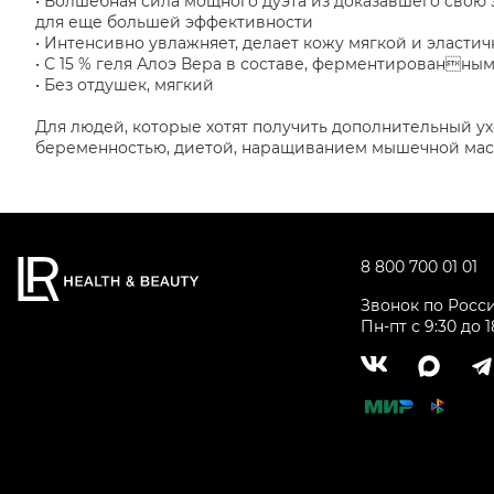
• Волшебная сила мощного дуэта из доказавшего свою
для еще большей эффективности
• Интенсивно увлажняет, делает кожу мягкой и эласти
• С 15 % геля Алоэ Вера в составе, ферментированным
• Без отдушек, мягкий
Для людей, которые хотят получить дополнительный ух
беременностью, диетой, наращиванием мышечной мас
8 800 700 01 01
Звонок по Росс
Пн-пт с 9:30 до 1