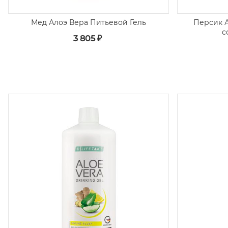
Мед Алоэ Вера Питьевой Гель
Персик А
с
3 805 ₽