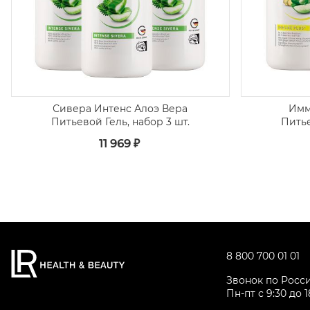
Сивера Интенс Алоэ Вера
Имм
Питьевой Гель, набор 3 шт.
Питье
11 969 ₽
8 800 700 01 01
Звонок по Росс
Пн-пт с 9:30 до 1