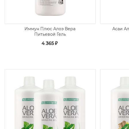
Иммун Плюс Алоэ Вера
Асаи А
Питьевой Гель
4 365 ₽