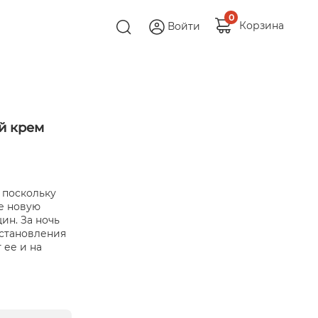
0
Корзина
Войти
й крем
 поскольку
е новую
н. За ночь
становления
 ее и на