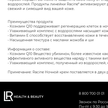
водорослей. Продукты линейки Racine* активизируют 
свежий и сияющий вид вашей коже.
Преимущества продукта:
• Коэнзим Q10 поддерживает регенерацию клеток в но
• Ухаживающий комплекс с водорослями насыщает ко
• Витамин Е способствует восстанавлению кожи в тече
• Насыщенная текстура с маслами жожоба и ши
Информация о составе:
• Коэнзим Q10 Вещество убихинон, более известное как
эффективного активного вещества наряду с такими вита
• Ухаживающий комплекс, полученный из водорослей,
Примечание: Racine Ночной крем поставляется в двух р
8 800 700 01 01
Звонок по Росс
Пн-пт с 9:30 до 1