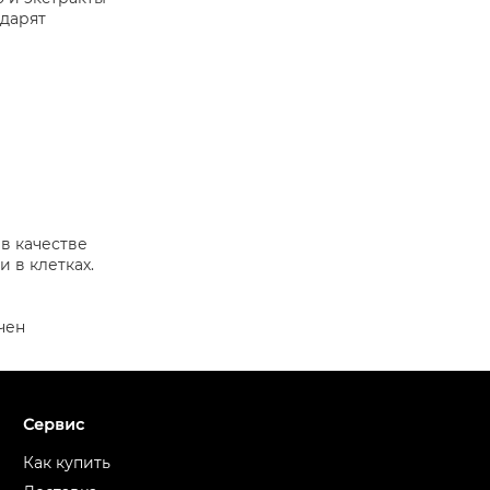
одарят
 в качестве
 в клетках.
чен
Сервис
Как купить