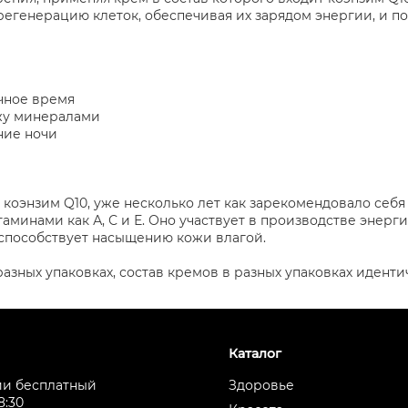
регенерацию клеток, обеспечивая их зарядом энергии, и п
чное время
жу минералами
ние ночи
 коэнзим Q10, уже несколько лет как зарекомендовало себя
минами как А, С и Е. Оно участвует в производстве энергии
 способствует насыщению кожи влагой.
азных упаковках, состав кремов в разных упаковках иденти
Каталог
ии бесплатный
Здоровье
8:30