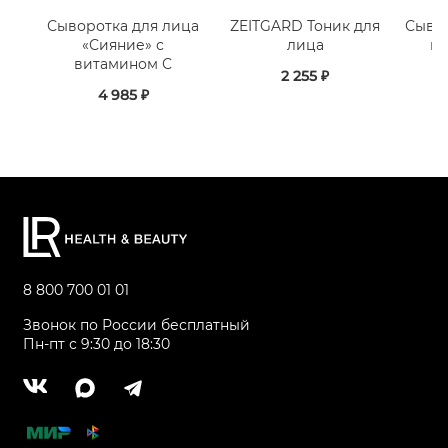
Сыворотка для лица
ZEITGARD Тоник для
Сывор
«Сияние» с
лица
н
витамином С
2 255 ₽
4 985 ₽
8 800 700 01 01
Звонок по России бесплатный
Пн-пт с 9:30 до 18:30