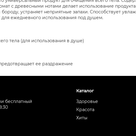
то универсальный продукт для очищения всего тела. Содер
омат с древесными нотами делает использование продукта
 бороду, устраняет неприятные запахи. Способствует увла
 для ежедневного использования под душем.
го тела (для использования в душе)
и предотвращает ее раздражение
Каталог
ии бесплатный
Здоровье
8:30
Красота
Хиты