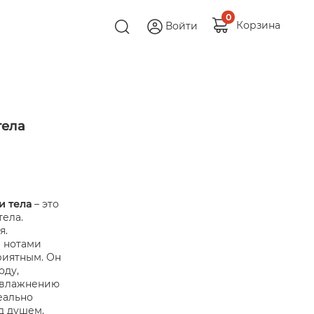
0
Корзина
Войти
тела
и тела
– это
ела.
я.
 нотами
риятным. Он
оду,
 увлажнению
еально
д душем.