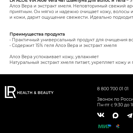
LR ALOE VIA Aloe Vera 4в1 Шампунь для волос и тела
– э
Алоэ Вера и экстракт хмеля. Неповторимый свежий ар
приятным. Он мягко и надежно очищает кожу, волосы и
и кожи, дарит ощущение свежести. Идеально подходит
Преимущества продукта
• Практичный универсальный продукт для очищения все
• Содержит 15% геля Алоэ Вера и экстракт хмеля
Алоэ Вера успокаивает кожу, увлажняет
Натуральный экстракт хмеля питает, укрепляет кожу 
8 800 700 01 01
Звонок по Росс
Пн-пт с 9:30 до 1