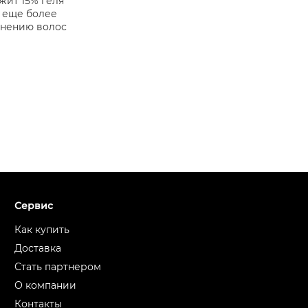
жит 15% геля
 еще более
жнению волос
Сервис
Как купить
Доставка
Стать партнером
О компании
Контакты