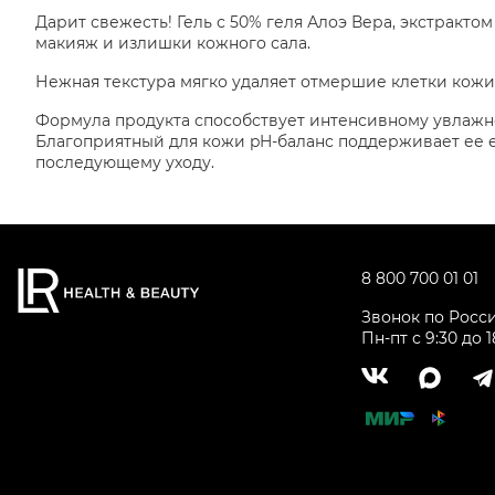
Дарит свежесть! Гель с 50% геля Алоэ Вера, экстракто
макияж и излишки кожного сала.
Нежная текстура мягко удаляет отмершие клетки кожи
Формула продукта способствует интенсивному увлажне
Благоприятный для кожи pH-баланс поддерживает ее 
последующему уходу.
8 800 700 01 01
Звонок по Росс
Пн-пт с 9:30 до 1