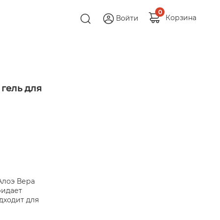
0
Корзина
Войти
 гель для
Алоэ Вера
ридает
дходит для