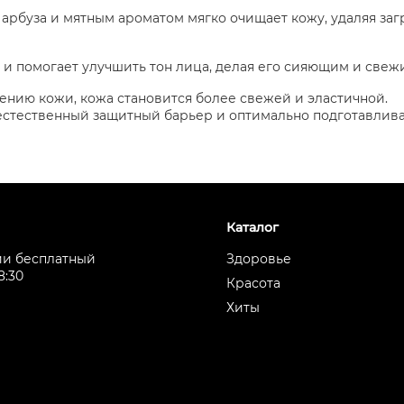
м арбуза и мятным ароматом мягко очищает кожу, удаляя заг
 и помогает улучшить тон лица, делая его сияющим и свеж
нию кожи, кожа становится более свежей и эластичной.
естественный защитный барьер и оптимально подготавлива
Каталог
ии бесплатный
Здоровье
8:30
Красота
Хиты