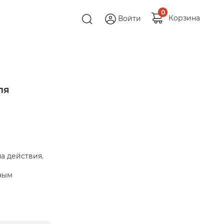
0
Корзина
Войти
ля
а действия.
ным