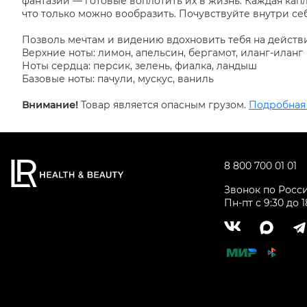
фантазий — готовые воплотить их в жизнь. Каждая капл
что только можно вообразить. Почувствуйте внутри се
Позволь мечтам и видению вдохновить тебя на действи
Верхние ноты: лимон, апельсин, бергамот, иланг-иланг
Ноты сердца: персик, зелень, фиалка, ландыш
Базовые ноты: пачули, мускус, ваниль
Внимание!
Товар является опасным грузом.
Подробная
8 800 700 01 01
Звонок по Росс
Пн-пт с 9:30 до 1