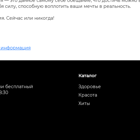
я — это данное самому себе обещание, что достичь можно в
бя силу, способную воплотить ваши мечты в реальность.
я. Сейчас или никогда!
 информация
Каталог
ии бесплатный
Здоровье
8:30
Красота
Хиты