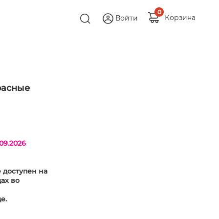
0
Корзина
Войти
расные
09.2026
е доступен на
ах во
де.