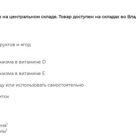
н на центральном складе. Товар доступен на складах во Вл
руктов и ягод
анизма в витамине D
анизма в витамине E
щу или использовать самостоятельно
иток
1
ена
1
емы