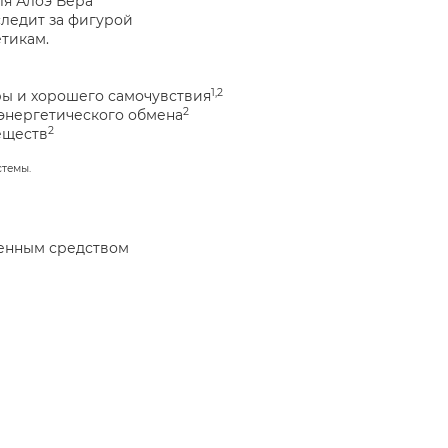
ля Алоэ Вера
следит за фигурой
етикам.
1,2
уры и хорошего самочувствия
2
 энергетического обмена
2
еществ
темы.
венным средством