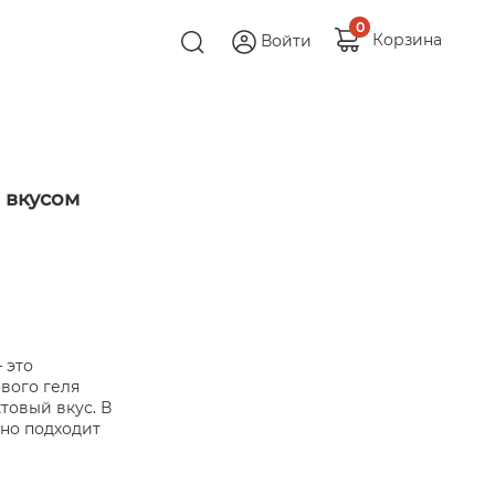
0
Корзина
Войти
 вкусом
 это
вого геля
овый вкус. В
нно подходит