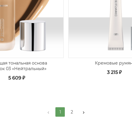
ая тональная основа
Кремовые румя
ок 03 «Нейтральный»
3 215 ₽
5 609 ₽
1
2