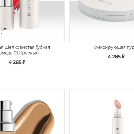
я Шелковистая Губная
Фиксирующая пу
омада 01 Красный
4 285 ₽
4 285 ₽